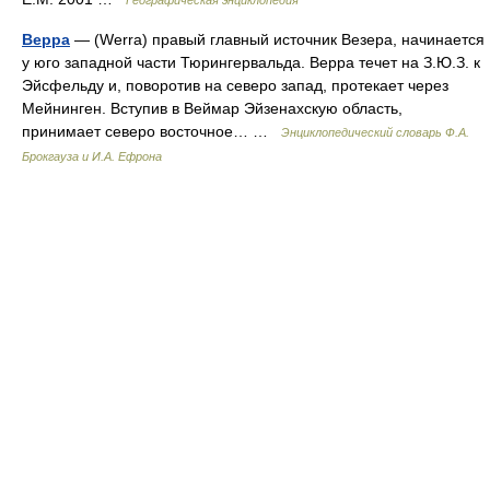
Географическая энциклопедия
Верра
— (Werra) правый главный источник Везера, начинается
у юго западной части Тюрингервальда. Верра течет на З.Ю.З. к
Эйсфельду и, поворотив на северо запад, протекает через
Мейнинген. Вступив в Веймар Эйзенахскую область,
принимает северо восточное… …
Энциклопедический словарь Ф.А.
Брокгауза и И.А. Ефрона