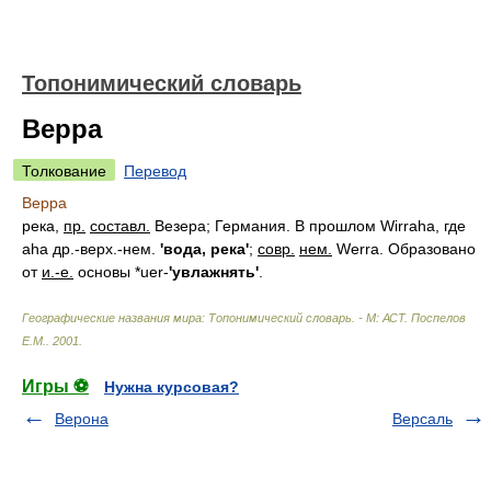
Топонимический словарь
Верра
Толкование
Перевод
Верра
река,
пр.
составл.
Везера; Германия. В прошлом Wirraha, где
aha др.-верх.-нем.
'вода, река'
;
совр.
нем.
Werra. Образовано
от
и.-е.
основы *uer-
'увлажнять'
.
Географические названия мира: Топонимический словарь. - М: АСТ
.
Поспелов
Е.М.
.
2001
.
Игры ⚽
Нужна курсовая?
Верона
Версаль