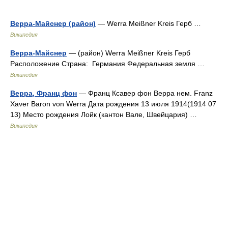
Верра-Майснер (район)
— Werra Meißner Kreis Герб …
Википедия
Верра-Майснер
— (район) Werra Meißner Kreis Герб
Расположение Страна: Германия Федеральная земля …
Википедия
Верра, Франц фон
— Франц Ксавер фон Верра нем. Franz
Xaver Baron von Werra Дата рождения 13 июля 1914(1914 07
13) Место рождения Лойк (кантон Вале, Швейцария) …
Википедия