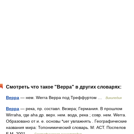
Смотреть что такое "Верра" в других словарях:
Верра
— нем. Werra Верра под Треффуртом …
Википедия
Верра
— река, пр. составл. Везера; Германия. В прошлом
Wirraha, где aha др. верх. нем. вода, река ; совр. нем. Werra.
Образовано от и. е. основы *uer увлажнять . Географические
названия мира: Топонимический словарь. М: АСТ. Поспелов
Е.М. 2001 …