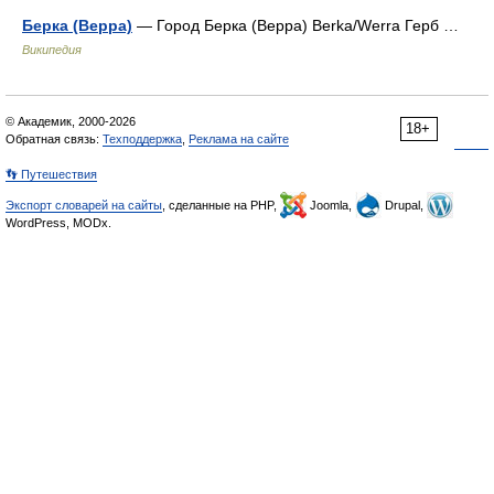
Берка (Верра)
— Город Берка (Верра) Berka/Werra Герб …
Википедия
© Академик, 2000-2026
18+
Обратная связь:
Техподдержка
,
Реклама на сайте
👣 Путешествия
Экспорт словарей на сайты
, сделанные на PHP,
Joomla,
Drupal,
WordPress, MODx.