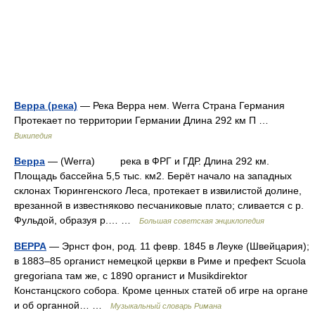
Верра (река)
— Река Верра нем. Werra Страна Германия
Протекает по территории Германии Длина 292 км П …
Википедия
Верра
— (Werra) река в ФРГ и ГДР. Длина 292 км.
Площадь бассейна 5,5 тыс. км2. Берёт начало на западных
склонах Тюрингенского Леса, протекает в извилистой долине,
врезанной в известняково песчаниковые плато; сливается с р.
Фульдой, образуя р.… …
Большая советская энциклопедия
ВЕРРА
— Эрнст фон, род. 11 февр. 1845 в Леуке (Швейцария);
в 1883–85 органист немецкой церкви в Риме и префект Scuola
gregoriana там же, с 1890 органист и Musikdirektor
Констанцского собора. Кроме ценных статей об игре на органе
и об органной… …
Музыкальный словарь Римана